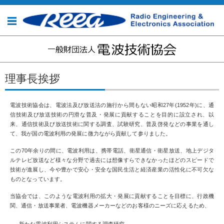
コンテンツに移動
理事長挨拶
電波技術協会は、電波法及び放送法の施行から間もない昭和27年(1952年)に、通
信技術及び放送技術の円滑な普及・発展に貢献することを目的に設立され、以
来、通信技術及び放送技術に関する調査、試験研究、普及啓発などの事業を通し
て、我が国の電波利用の発展に微力ながら貢献して参りました。
この70年余りの間に、電波利用は、携帯電話、衛星通信・衛星放送、地上デジタ
ルテレビ放送など様々な分野で過去には想像すらできなかったほどのスピードで
技術が進展し、今や豊かで安心・安全な国民生活と経済産業の活性化に不可欠な
ものとなっています。
当協会では、このような電波利用の拡大・発展に貢献することを目標に、行政機
関、通信・放送事業者、電波機器メーカーなどのお客様のニーズに応えるため、
新たな電波利用システムに関する調査研究