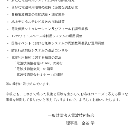
良好な電波利用環境の維持に必要な調査研究
各種電波機器の性能試験・測定業務
地上デジタルテレビ放送の混信対策
電波伝搬シミュレーション及びフィールド調査業務
TVホワイトスペース等利用システムの運用調整
国際イベントにおける無線システムの周波数調整及び運用調整
防災行政無線システムの設計コンサル
電波利用技術に関する知識の普及
「電波技術協会報FORN」の発行
「電波技術協会賞」の贈呈
「電波技術協会セミナー」の開催
等の業務に取り組んでいます。
今後とも、これまで培った技術と経験を生かしてお客様のニーズに応える様々な
事業を展開して参りたいと考えておりますので、よろしくお願いいたします。
一般財団法人電波技術協会
理事長 金谷 学