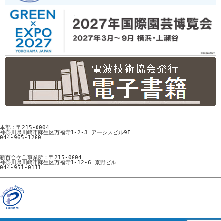
本部：〒215-0004

神奈川県川崎市麻生区万福寺1-2-3 アーシスビル9F

044-965-1200
新百合ケ丘事業所：〒215-0004

神奈川県川崎市麻生区万福寺1-12-6 京野ビル

044-951-0111