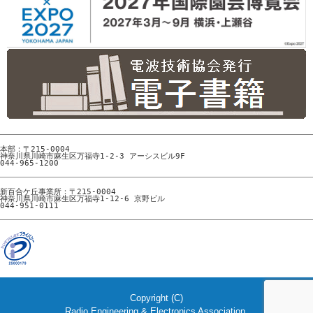
本部：〒215-0004

神奈川県川崎市麻生区万福寺1-2-3 アーシスビル9F

044-965-1200
新百合ケ丘事業所：〒215-0004

神奈川県川崎市麻生区万福寺1-12-6 京野ビル

044-951-0111
Copyright (C)
Radio Engineering & Electronics Association.