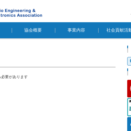
協会概要
事業内容
社会貢献活
検
索
る必要があります