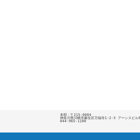
本部：〒215-0004

神奈川県川崎市麻生区万福寺1-2-3 アーシスビル9F
044-965-1200