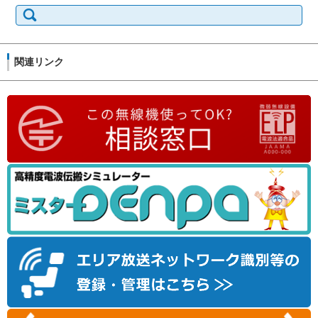
検
索:
関連リンク