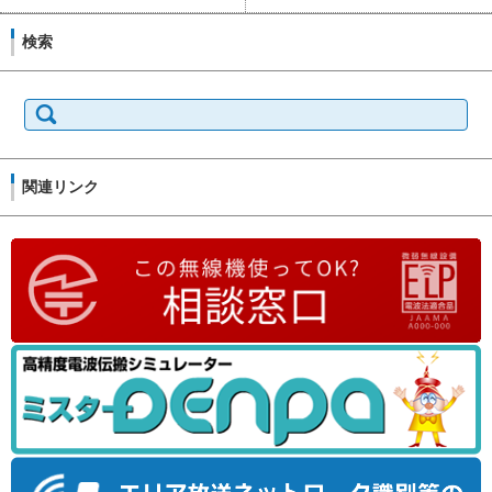
検索
検
索:
関連リンク