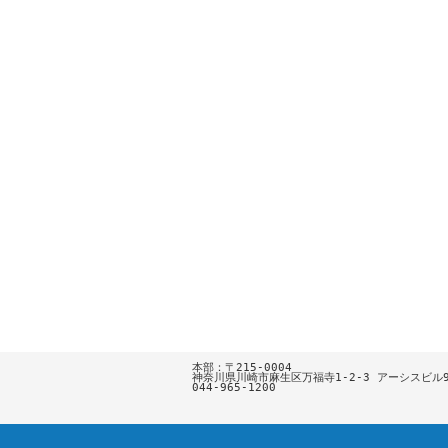
本部：〒215-0004

神奈川県川崎市麻生区万福寺1-2-3 アーシスビル9F
044-965-1200