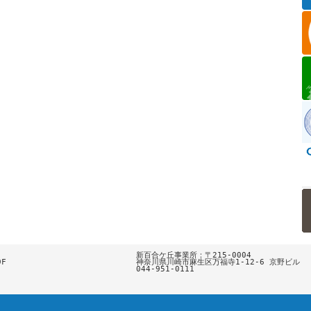
新百合ケ丘事業所：〒215-0004



神奈川県川崎市麻生区万福寺1-12-6 京野ビル

044-951-0111